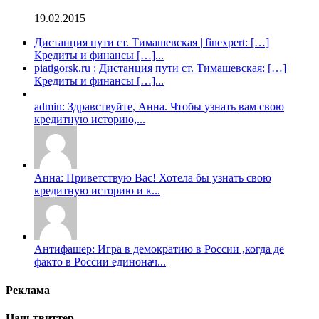
19.02.2015
Дистанция пути ст. Тимашевская | finexpert: […]
Кредиты и финансы […]...
piatigorsk.ru : Дистанция пути ст. Тимашевская: […]
Кредиты и финансы […]...
admin: Здравствуйте, Анна. Чтобы узнать вам свою
кредитную историю,...
Анна: Приветствую Вас! Хотела бы узнать свою
кредитную историю и к...
Антифашер: Игра в демократию в России ,когда де
факто в России единонач...
Реклама
Наш твиттер