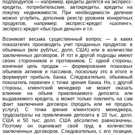
подпродуктов — например, кредиты делятся на экспресс-
кредиты, потребительские, автокредиты, кредиты на
покупку недвижимости. При необходимости деление
можно углубить, дополнив реестр уровнем конкретных
продуктов, например: экспресс-кредит «шопинг»,
экспресс-кредит «быстрые деньги» и т.п.
Возникает весьма существенный вопрос — в каких
показателях производить учет проданных продуктов: в
объемных (млн руб/тыс. долл. США) или в количестве
заключенных договоров. И тот и другой подходы имеют
своих сторонников и противников. С одной стороны,
конечная цель продаж — формирование плановых
объемов активов и пассивов, поскольку это в итоге и
формирует прибыль банка. Следовательно, объемный
показатель первичен с точки зрения банка. Но, с другой
стороны, клиентский менеджер не может оказать
влияние на объем привлекаемого депозита или
выдаваемого кредита, а может только повлиять на сам
факт заключения договора (продать или не продать
услугу). С точки зрения клиентского менеджера,
трудозатраты на привлечение депозита в 10 тыс. долл.
США и 50 тыс. долл. США абсолютно равнозначны.
Поэтому он оценивает свой труд в количестве
заключенных договоров. Следовательно, с его позиции,