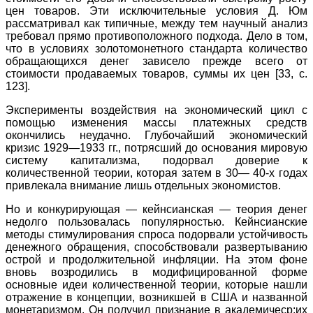
цен товаров. Эти исключительные условия Д. Юм
рассматривал как типичные, между тем научный анализ
требовал прямо противоположного подхода. Дело в том,
что в условиях золотомонетного стандарта количество
обращающихся денег зависело прежде всего от
стоимости продаваемых товаров, суммы их цен [33, с.
123].
Эксперименты воздействия на экономический цикл с
помощью изменения массы платежных средств
окончились неудачно. Глубочайший экономический
кризис 1929—1933 гг., потрясший до основания мировую
систему капитализма, подорвал доверие к
количественной теории, которая затем в 30— 40-х годах
привлекала внимание лишь отдельных экономистов.
Но и конкурирующая — кейнсианская — теория денег
недолго пользовалась популярностью. Кейнсианские
методы стимулирования спроса подорвали устойчивость
денежного обращения, способствовали развертыванию
острой и продолжительной инфляции. На этом фоне
вновь возродились в модифицированной форме
основные идеи количественной теории, которые нашли
отражение в концепции, возникшей в США и названной
монетаризмом. Он получил признание в академичеср;их