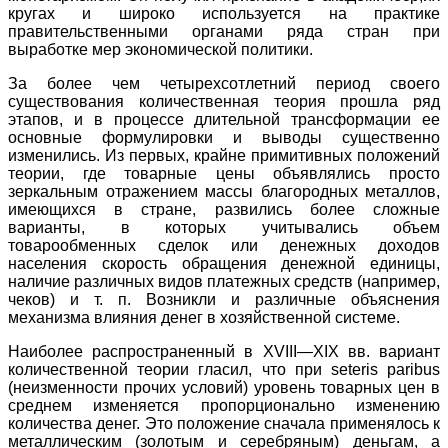
кругах и широко используется на практике
правительственными органами ряда стран при
выработке мер экономической политики.
За более чем четырехсотлетний период своего
существования количественная теория прошла ряд
этапов, и в процессе длительной трансформации ее
основные формулировки и выводы существенно
изменились. Из первых, крайне примитивных положений
теории, где товарные цены объявлялись просто
зеркальным отражением массы благородных металлов,
имеющихся в стране, развились более сложные
варианты, в которых учитывались объем
товарообменных сделок или денежных доходов
населения скорость обращения денежной единицы,
наличие различных видов платежных средств (например,
чеков) и т. п. Возникли и различные объяснения
механизма влияния денег в хозяйственной системе.
Наиболее распространенный в XVIII—XIX вв. вариант
количественной теории гласил, что при seteris paribus
(неизменности прочих условий) уровень товарных цен в
среднем изменяется пропорционально изменению
количества денег. Это положение сначала применялось к
металлическим (золотым и серебряным) деньгам, а