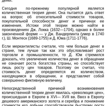
денег.
Сегодня по-прежнему популярной является
количественная теория денег. Она пытается дать ответ
на вопрос об относительной стоимости товаров,
покупательной способности денег и причинах ее
изменения. Истоки этой теории можно найти в
произведениях Дж. Локка (1632—1704), однако в более
законченной форме — у Дж. Вандерлинта (умер в 1740
г.), Ш. Монтеск (1689-1755) и Д. Юма (1711-1776).
Если меркантилисты считали, что чем больше денег в
стране, тем лучше так как это обусловливает рост
торговли и промышленности, то Д. Юм стремился
доказать, что увеличение количества денег в обращении
не означает роста богатства страны, но способствует
лишь росту цен товаров. Поэтому он считал, что
стоимость денег определяется их количеством,
находящимся в обращении, и представляет собой
совершенно фиктивную величину.
Непосредственной причиной возникновения
количественной теории денег явилась «революция цен»,
происшедшая в Европе в XVI— XVII вв. Ввоз в Европу
дешевого американского золота и серебра и понижение
стоимости его добычи способствовали быстрому росту