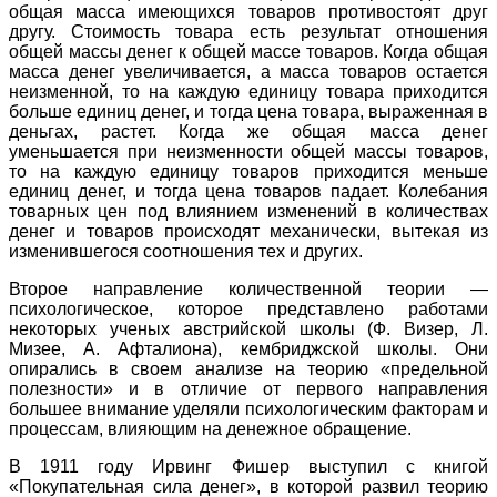
общая масса имеющихся товаров противостоят друг
другу. Стоимость товара есть результат отношения
общей массы денег к общей массе товаров. Когда общая
масса денег увеличивается, а масса товаров остается
неизменной, то на каждую единицу товара приходится
больше единиц денег, и тогда цена товара, выраженная в
деньгах, растет. Когда же общая масса денег
уменьшается при неизменности общей массы товаров,
то на каждую единицу товаров приходится меньше
единиц денег, и тогда цена товаров падает. Колебания
товарных цен под влиянием изменений в количествах
денег и товаров происходят механически, вытекая из
изменившегося соотношения тех и других.
Второе направление количественной теории —
психологическое, которое представлено работами
некоторых ученых австрийской школы (Ф. Визер, Л.
Мизее, А. Афталиона), кембриджской школы. Они
опирались в своем анализе на теорию «предельной
полезности» и в отличие от первого направления
большее внимание уделяли психологическим факторам и
процессам, влияющим на денежное обращение.
В 1911 году Ирвинг Фишер выступил с книгой
«Покупательная сила денег», в которой развил теорию