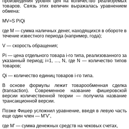
произведения уровня цен на количество реализуемых
товаров. Связь этих величин выражалась уравнением
обмена:
MV=S PiQi
где М — сумма наличных денег, находящихся в обороте в
течение известного периода (например, года);
V — скорость обращения;
Pi — цена отдельного товара i-го типа, реализованного за
указанный период; i=1, …, N, где N — количество типов
товаров;
Qi — количество единиц товаров i-го типа.
В основе формулы лежит товарообменная сделка
(transaction). Современное название фишеровской
версии количественной теории — получила название
трансакционной версии.
Позже Фишер усложнил уравнение, введя в левую часть
еще один член — М’V’,
где М’ — сумма денежных средств на чековых счетах,