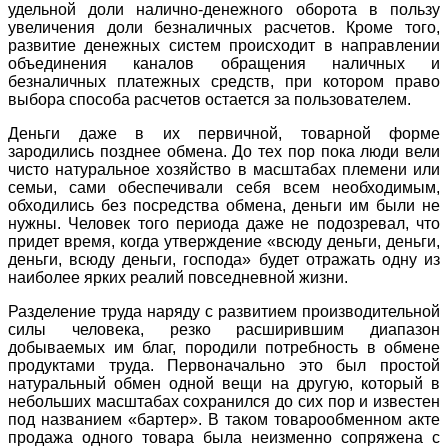
удельной доли налично-денежного оборота в пользу
увеличения доли безналичных расчетов. Кроме того,
развитие денежных систем происходит в направлении
объединения каналов обращения наличных и
безналичных платежных средств, при котором право
выбора способа расчетов остается за пользователем.
Деньги даже в их первичной, товарной форме
зародились позднее обмена. До тех пор пока люди вели
чисто натуральное хозяйство в масштабах племени или
семьи, сами обеспечивали себя всем необходимым,
обходились без посредства обмена, деньги им были не
нужны. Человек того периода даже не подозревал, что
придет время, когда утверждение «всюду деньги, деньги,
деньги, всюду деньги, господа» будет отражать одну из
наиболее ярких реалий повседневной жизни.
Разделение труда наряду с развитием производительной
силы человека, резко расширившим диапазон
добываемых им благ, породили потребность в обмене
продуктами труда. Первоначально это был простой
натуральный обмен одной вещи на другую, который в
небольших масштабах сохранился до сих пор и известен
под названием «бартер». В таком товарообменном акте
продажа одного товара была неизменно сопряжена с