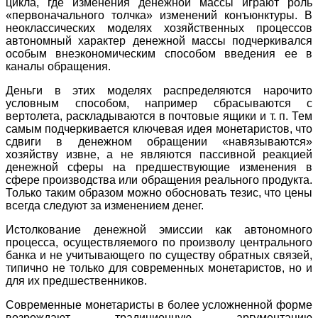
цикла, где изменения денежной массы играют роль
«первоначального толчка» изменений конъюнктуры. В
неоклассических моделях хозяйственных процессов
автономный характер денежной массы подчеркивался
особым внеэкономическим способом введения ее в
каналы обращения.
Деньги в этих моделях распределяются нарочито
условным способом, например сбрасываются с
вертолета, раскладываются в почтовые ящики и т. п. Тем
самым подчеркивается ключевая идея монетаристов, что
сдвиги в денежном обращении «навязываются»
хозяйству извне, а не являются пассивной реакцией
денежной сферы на предшествующие изменения в
сфере производства или обращения реального продукта.
Только таким образом можно обосновать тезис, что цены
всегда следуют за изменением денег.
Истолкование денежной эмиссии как автономного
процесса, осуществляемого по произволу центрального
банка и не учитывающего по существу обратных связей,
типично не только для современных монетаристов, но и
для их предшественников.
Современные монетаристы в более усложненной форме
возрождают традиционную аргументацию