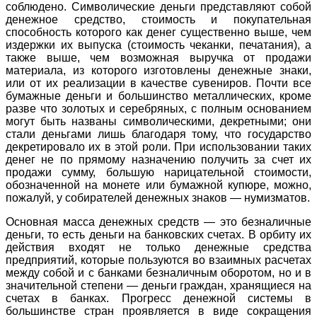
соблюдено. Символические деньги представляют собой
денежное средство, стоимость и покупательная
способность которого как денег существенно выше, чем
издержки их выпуска (стоимость чеканки, печатания), а
также выше, чем возможная выручка от продажи
материала, из которого изготовлены денежные знаки,
или от их реализации в качестве сувениров. Почти все
бумажные деньги и большинство металлических, кроме
разве что золотых и серебряных, с полным основанием
могут быть названы символическими, декретными; они
стали деньгами лишь благодаря тому, что государство
декретировало их в этой роли. При использовании таких
денег не по прямому назначению получить за счет их
продажи сумму, большую нарицательной стоимости,
обозначенной на монете или бумажной купюре, можно,
пожалуй, у собирателей денежных знаков — нумизматов.
Основная масса денежных средств — это безналичные
деньги, то есть деньги на банковских счетах. В орбиту их
действия входят не только денежные средства
предприятий, которые пользуются во взаимных расчетах
между собой и с банками безналичным оборотом, но и в
значительной степени — деньги граждан, хранящиеся на
счетах в банках. Прогресс денежной системы в
большинстве стран проявляется в виде сокращения