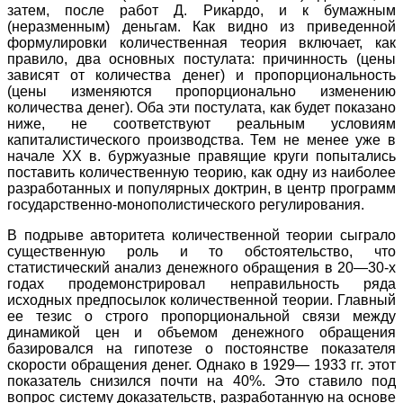
затем, после работ Д. Рикардо, и к бумажным
(неразменным) деньгам. Как видно из приведенной
формулировки количественная теория включает, как
правило, два основных постулата: причинность (цены
зависят от количества денег) и пропорциональность
(цены изменяются пропорционально изменению
количества денег). Оба эти постулата, как будет показано
ниже, не соответствуют реальным условиям
капиталистического производства. Тем не менее уже в
начале XX в. буржуазные правящие круги попытались
поставить количественную теорию, как одну из наиболее
разработанных и популярных доктрин, в центр программ
государственно-монополистического регулирования.
В подрыве авторитета количественной теории сыграло
существенную роль и то обстоятельство, что
статистический анализ денежного обращения в 20—30-х
годах продемонстрировал неправильность ряда
исходных предпосылок количественной теории. Главный
ее тезис о строго пропорциональной связи между
динамикой цен и объемом денежного обращения
базировался на гипотезе о постоянстве показателя
скорости обращения денег. Однако в 1929— 1933 гг. этот
показатель снизился почти на 40%. Это ставило под
вопрос систему доказательств, разработанную на основе