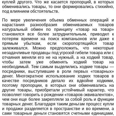
куплей другого. Что же касается пропорций, в которых
обменивались товары, то они формировались стихийно,
под влиянием обстоятельств.
По мере увеличения объема обменных операций и
нарастания разнообразия обмениваемых товаров
натуральный обмен по принципу «товар на товар»
становился все более затруднительным, приводил к
потерям времени на поиск компаньонов или даже к
прямым убыткам, если скоропортящийся товар
залеживался. Можно предположить, что некоторые
незадачливые продавцы под угрозой гибели товара или с
отчаяния меняли его не на нужный, а на ходкий товар,
чтобы затем уже обменять ходкий товар на
необходимый. Тем самым выделились ходкие товары —
посредники, выступившие в роли первых «товарных»
денег. Многократное использование ходких товаров в
качестве посредников делало их вдвойне ходкими,
поэтому пропорции, в которых они обменивались на
другие товары, приобретали устойчивый характер, что
позволяет говорить о рождении «товаров-эквивалентов»,
чем они еще более закрепляли за собой роль и функции
товарных денег. Благодаря таким деньгам процесс купли
и продажи разделяется в пространстве и во времени, а
сами товарные деньги становятся счетными единицами,