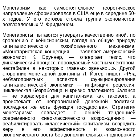
Монетаризм как самостоятельное теоретическое
направление сформировался в США еще в середине 50-
х годов. У его истоков стояла группа экономистов,
возглавляемых М. Фридменом.
Монетаристы пытаются утвердить качественно иной, по
сравнению с кейнсианским, взгляд на общую природу
капиталистического хозяйственного механизма.
«Монетаристская концепция, — заявляет американский
экономист К. Бруннер, — отвергает тезис, что
динамический процесс, порождаемый частным сектором,
нестабилен в некоторых главных звеньях…». Другой
сторонник монетарной доктрины Л. Йэгер пишет: «Ряд
неблагоприятных аспектов функционирования
капиталистической экономики — инфляция, рецессия,
циклическая безработица и кризис платежного баланса
— не характерен для капитализма как такового, а
проистекает от неправильной денежной политики;
последняя же есть функция государства». Стратегия
монетаризма совпадает с общей тенденцией
современного «неоклассического возрождения» —
реабилитировать «классический» капитализм, возродить
веру в его эффективность и возможности
экономического роста без дополнительных «подпорок» и