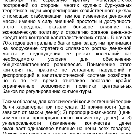
построений со стороны многих крупных буржуазных
теоретиков, идеи «корректировки хозяйственного цикла»
с помощью стабилизации темпов изменения денежной
массы именно в силу внешней простоты и доступности
этого средства оказали большое влияние на
экономическую политику и стратегию органов денежно-
кредитного контроля капиталистических стран. В начале
70-х годов центральные банки один за другим принимают
на вооружение стратегию «плавного роста» денежной
массы и недопущения ее резких колебаний как
необходимого условия для обеспечения
общехозяйственного равновесия. Применение этого
критерия на практике не устранило нарушений и
диспропорций в капиталистической системе хозяйства,
но в то же время отчетливо показало крайне
ограниченные возможности политики центральных
банков по регулированию конъюнктуры.
Таким образом, для классической количественной теории
были характерны три постулата: 1) причинности (цены
зависят от массы денег); 2) пропорциональности (цены
изменяются пропорционально количеству денег) и 3)
универсальности (изменение количества денег
оказывает одинаковое влияние на цены всех товаров).
Между тем очевидно, что по мере развития форм денег