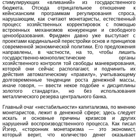
стимулирующих «вливаний» из государственного
бюджета. Отсюда отрицательное отношение к
кейнсианским программам регулирования спроса,
нарушающим, как считают монетаристы, естественный
процесс хозяйственных корректировок с помощью
встроенных механизмов конкуренции и свободного
ценообразования. Фридмен давно уже выступает с
проектами кардинальной перестройки основ и принципов
современной экономической политики. Его предложения
направлены, в частности, на то, чтобы лишить
государственно-монополистические органы
хозяйственного контроля той свободы маневрирования,
которой они сейчас располагают, и подчинить их
действия автоматическому «правилу», учитывающему
долговременные тенденции роста денежной массы,
иначе говоря, — ввести некое подобие « дисциплины
золотого стандарта», но без использования
металлического резерва центрального банка.
Главный очаг «нестабильности» капитализма, по мнению
монетаристов, лежит в денежной сфере; здесь следует
искать и основные причины кризисов и других
нарушений воспроизводственного процесса. Как писал
Йэгер, «сторонник монетаризма — это экономист,
который верит, что количество денег оказывает