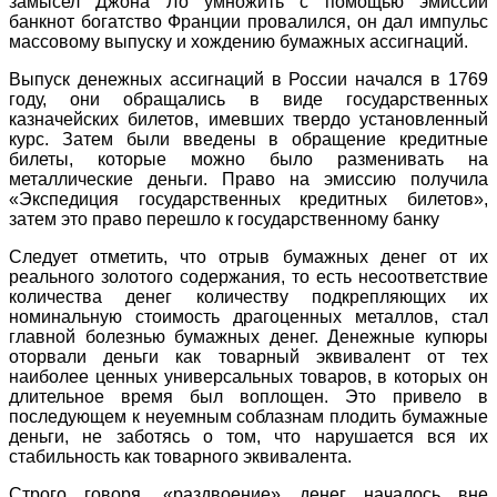
замысел Джона Ло умножить с помощью эмиссии
банкнот богатство Франции провалился, он дал импульс
массовому выпуску и хождению бумажных ассигнаций.
Выпуск денежных ассигнаций в России начался в 1769
году, они обращались в виде государственных
казначейских билетов, имевших твердо установленный
курс. Затем были введены в обращение кредитные
билеты, которые можно было разменивать на
металлические деньги. Право на эмиссию получила
«Экспедиция государственных кредитных билетов»,
затем это право перешло к государственному банку
Следует отметить, что отрыв бумажных денег от их
реального золотого содержания, то есть несоответствие
количества денег количеству подкрепляющих их
номинальную стоимость драгоценных металлов, стал
главной болезнью бумажных денег. Денежные купюры
оторвали деньги как товарный эквивалент от тех
наиболее ценных универсальных товаров, в которых он
длительное время был воплощен. Это привело в
последующем к неуемным соблазнам плодить бумажные
деньги, не заботясь о том, что нарушается вся их
стабильность как товарного эквивалента.
Строго говоря, «раздвоение» денег началось вне