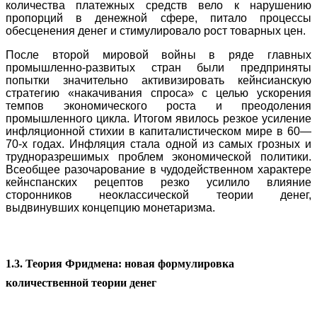
количества платежных средств вело к нарушению
пропорций в денежной сфере, питало процессы
обесценения денег и стимулировало рост товарных цен.
После второй мировой войны в ряде главных
промышленно-развитых стран были предприняты
попытки значительно активизировать кейнсианскую
стратегию «накачивания спроса» с целью ускорения
темпов экономического роста и преодоления
промышленного цикла. Итогом явилось резкое усиление
инфляционной стихии в капиталистическом мире в 60—
70-х годах. Инфляция стала одной из самых грозных и
трудноразрешимых проблем экономической политики.
Всеобщее разочарование в чудодейственном характере
кейнспанских рецептов резко усилило влияние
сторонников неоклассической теории денег,
выдвинувших концепцию монетаризма.
1.3. Теория Фридмена: новая формулировка
количественной теории денег