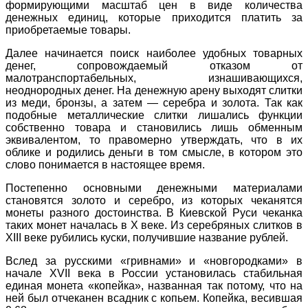
формирующими масштаб цен в виде количества
денежных единиц, которые приходится платить за
приобретаемые товары.
Далее начинается поиск наиболее удобных товарных
денег, сопровождаемый отказом от
малотранспортабельных, изнашивающихся,
неоднородных денег. На денежную арену выходят слитки
из меди, бронзы, а затем — серебра и золота. Так как
подобные металлические слитки лишались функции
собственно товара и становились лишь обменным
эквивалентом, то правомерно утверждать, что в их
облике и родились деньги в том смысле, в котором это
слово понимается в настоящее время.
Постепенно основными денежными материалами
становятся золото и серебро, из которых чеканятся
монеты разного достоинства. В Киевской Руси чеканка
таких монет началась в Х веке. Из серебряных слитков в
XIII веке рубились куски, получившие название рублей.
Вслед за русскими «гривнами» и «новгородками» в
начале XVII века в России установилась стабильная
единая монета «копейка», названная так потому, что на
ней был отчеканен всадник с копьем. Копейка, весившая