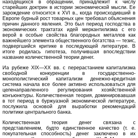
находящихся в обращении, принадлежит к числу
старейших доктрин в истории экономической мысли. Ее
зарождение относится к XVI в., когда происходивший в
Европе бурный рост товарных цен требовал объяснения
причин данного явления. Это был период господства в
экономических трактатах идей меркантилизма с его
верой в особые свойства благородных металлов как
важнейшего элемента общественного богатства — тезис,
подвергшийся критике в последующей литературе. В
итоге родилась гипотеза, получившая впоследствии
название количественной теории денег.
Иа рубеже XIX—XX вв. с перерастанием капитализма
свободной конкуренции в государственно-
монополистический капитализм денежно-кредитная
система начала все более активно использоваться для
целенаправленного регулирования хозяйственной
конъюнктуры. Количественная теория, доминировавшая
в тот период в буржуазной экономической литературе,
послужила основой для выработки рекомендаций
политики центрального банка.
Количественная теория денег связана с
представлением, будто единственное качество (т. е.
покупательная способность) денег заключено в их