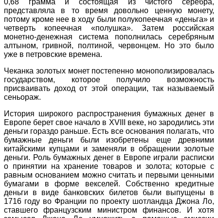
0,68 грамма и состоящая из чистого серебра,
представляла в то время довольно ценную монету,
потому кроме нее в ходу были полукопеечная «деньга» и
четверть копеечная «полушка». Затем российская
монетно-денежная система пополнилась серебряным
алтыном, гривной, полтиной, червонцем. Но это было
уже в петровские времена.
Чеканка золотых монет постепенно монополизировалась
государством, которое получило возможность
присваивать доход от этой операции, так называемый
сеньораж.
История широкого распространения бумажных денег в
Европе берет свое начало в XVIII веке, но зародились эти
деньги гораздо раньше. Есть все основания полагать, что
бумажные деньги были изобретены еще древними
китайскими купцами и заменяли в обращении золотые
деньги. Роль бумажных денег в Европе играли расписки
о принятии на хранение товаров и золота; которые с
равным основанием можно считать и первыми ценными
бумагами в форме векселей. Собственно кредитные
деньги в виде банковских билетов были выпущены в
1716 году во Франции по проекту шотландца Джона Ло,
ставшего французским министром финансов. И хотя