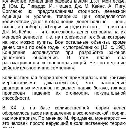
количестве. Концепцию разрабатывали Ш.-Л. Монтескье,
Д. Юм, Д. Рикардо, И. Фишер, Дж. М. Кейнс, А. Пигу.
Согласно их представлениям стоимость денежной
единицы и уровень товарных цен определяются
количеством денег в обращении: денег больше — цены
выше, и наоборот. «Теория исходит из того, — пояснял
Дж. М. Кейнс, — что полезность денег основана на их
меновой ценности, т. е. на полезности тех благ, которые
на них можно купить. Все остальные объекты, кроме
денег, сами по себе годны к употреблению» [12, с. 198].
Концепция используется при разработке законов
денежного обращения. В этом плане она
рассматривается «основополагающей. Ее соответствие
действительности вне сомнения».
Количественная теория денег применялась для критики
меркантилизма, доказательства, что накопление
драгоценных металлов не делает нацию богаче, так как
происходит падение их стоимости, покупательной
способности.
В XX в. на базе количественной теории денег
оформилось такое направление в экономической теории,
как монетаризм. По мнению М. Фридмена, монетарист —
это человек, просто верующий в количественную теорию