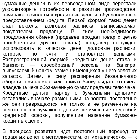
бумажные деньги в их первозданном виде перестали
удовлетворять потребности в развитии производства,
начинают появляться кредитные деньги, обусловленные
предоставлением кредита. Первой формой таких денег
стал вексель, долговая расписка, выписываемая
покупателем продавцу. В силу необходимости
продолжения обмена (продавец продает товар с целью
приобретения другого товара) продавец вынужден
использовать в качестве денег долговые расписки,
которые по сути и становятся деньгами.
Распространенной формой кредитных денег стала и
банкнота — своеобразный вексель на банкира,
выпускаемый банком взамен имеющихся у него золотых
запасов. Затем, в силу расширения безналичного
оборота, появляется чек, приказ банку выдать со счета
владельца чека обозначенную сумму предъявителю чека.
Кредитные деньги наряду с бумажными деньгами
оставались вначале разменными на золото, постепенно
же они превращаются не только в не разменные на
золото, но и в бумажные деньги, не имеющие под собой
кредитной основы, получившие название бумажно-
кредитных денег.
В процессе развития идет постепенный переход от
товарных денег к металлическим, от металлических — к