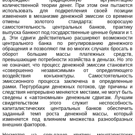
количественной теории денег. При этом они пытаются
использовать для подкрепления своей позиции
изменения в механизме денежной эмиссии со времени
отмены золотого стандарта: возросшую
самостоятельность центральных банков, практику
выпуска банкнот под государственные ценные бумаги и т.
д. Эти сдвиги действительно расширяют возможности
центрального банка по регулированию денежного
обращения и позволяют пм во многих случаях бросать в
оборот большие массы платежных средств,
превышающие потребности хозяйства в деньгах. Но это
не означает, что процесс денежной эмиссии становится
«совершенно независимым» от определяющего
воздействия конъюнктуры. Самостоятельность
эмиссионного процесса заключена в определенные
рамки. Пертурбации денежных потоков, где причины и
следствия непрерывно меняются местами, не могут быть
сведены к «автономным» денежным сдвигам. Лучшим
свидетельством этого служит неспособность
капиталистических центральных банков обеспечить
заданный темп роста денежной массы, который
изменяется под влиянием множества разнообразных
внешних факторов.
Несмотря на серьезную критику монетаристских