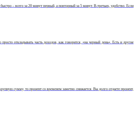
стро – всего за 20 минут первый, а повторный за 5 минут. В-третьих, удобство. Если
просто откладывать часть доходов, как говорится, «на черный день». Есть и другие
 крупную сумму, то процент со временем заметно снижается. Вы долго отдаете процент,