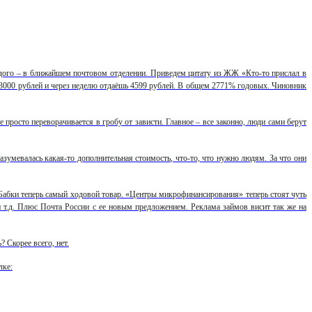
дого – в ближайшем почтовом отделении. Приведем цитату из ЖЖ «Кто-то прислал в
 3000 рублей и через неделю отдаёшь 4599 рублей. В общем 2771% годовых. Чиновник
росто переворачивается в гробу от зависти. Главное – все законно, люди сами берут
азумевалась какая-то дополнительная стоимость, что-то, что нужно людям. За что они
Бабки теперь самый ходовой товар. «Центры микрофинансирования» теперь стоят чуть
и т.д. Плюс Почта России с ее новым предложением. Реклама займов висит так же на
 Скорее всего, нет.
лке: