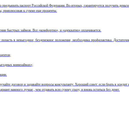
предъявить паспорт Российской Федерации. Во-вторых, гарантируется получить деньги бы
ты, приплюсовав к сумме еще проценты.
ения быстрых займов. Все «комфортно», и «адекватно» оплачивается.
опасть в невыгодное, безденежное положение, необходима профилактика. Достаточно 
оцентов;
«выгодных минизаймах»;
ации.
зучайте договор и задавайте вопросы консультанту. Хороший совет: если брать в кредит
риант намного лучше , чем отдавать всю сумму сразу, и вновь остаться без денег.