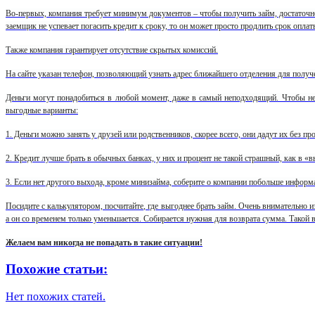
Во-первых, компания требует минимум документов – чтобы получить займ, достаточно 
заемщик не успевает погасить кредит к сроку, то он может просто продлить срок опла
Также компания гарантирует отсутствие скрытых комиссий.
На сайте указан телефон, позволяющий узнать адрес ближайшего отделения для получ
Деньги могут понадобиться в любой момент, даже в самый неподходящий. Чтобы не п
выгодные варианты:
1. Деньги можно занять у друзей или родственников, скорее всего, они дадут их без пр
2. Кредит лучше брать в обычных банках, у них и процент не такой страшный, как в 
3. Если нет другого выхода, кроме минизайма, соберите о компании побольше информ
Посидите с калькулятором, посчитайте, где выгоднее брать займ. Очень внимательно и
а он со временем только уменьшается. Собирается нужная для возврата сумма. Такой ва
Желаем вам никогда не попадать в такие ситуации!
Похожие статьи:
Нет похожих статей.