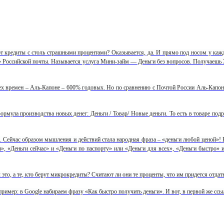
 кредиты с столь страшными процентами? Оказывается, да. И прямо под носом у каж
» Российской почты. Называется услуга Мини-займ — Деньги без вопросов. Получаешь
ех времен – Аль-Капоне – 600% годовых. Но по сравнению с Почтой России Аль-Капоне п
ормула производства новых денег: Деньги / Товар/ Новые деньги. То есть в товаре подр
. Сейчас образом мышления и действий стала народная фраза – «деньги любой ценой»! 
», «Деньги сейчас» и «Деньги по паспорту» или «Деньги для всех», «Деньги быстро» 
то, а те, кто берут микрокредиты? Считают ли они те проценты, что им придется отдать?
имер: в Google набираем фразу «Как быстро получить деньги». И вот, в первой же ссы