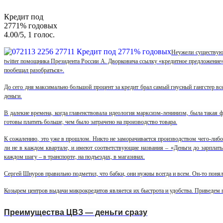
Кредит под
2771% годовых
4.00
/
5
,
1
голос.
Неужели существуют
twitter помощника Президента России А. Дворковича ссылку «кредитное предложение
пообещал разобраться».
До сего дня максимально большой процент за кредит брал самый гнусный гангстер вс
деньги.
В далекие времена, когда главенствовала идеология марксизм-ленинизм, была такая ф
готовы платить больше, чем было затрачено на производство товара.
К сожалению, это уже в прошлом. Никто не заморачивается производством чего-либо
ли не в каждом квартале, и имеют соответствующие названия – «Деньги до зарплаты
каждом шагу – в транспорте, на подъездах, в магазинах.
Сергей Шнуров правильно подметил, что бабки, они нужны всегда и всем. Он-то понял э
Козырем центров выдачи микрокредитов является их быстрота и удобства. Приведем пр
Преимущества ЦВЗ — деньги сразу