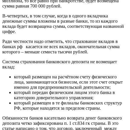
миллиона, то все равно при банкротстве, будет возмещена
сумма равная 700 000 рублей.
В-четвертых, в том случае, когда в одного вкладчика
денежные суммы вложены в разные банки, то из каждого
вклада будет возвращена сумма, соответствующая названной
цифре.
Ради честности надо отметить, что страхование вкладов в
банках рф касается не всех вкладов, окончательная сумма
которого – меньше семиста тысячи рублей.
Система страхования банковского депозита не возмещает
вклад:
который размещен на расчётном счету физического
лица, занимающегося бизнесом, если этот счет открыт
именно для предпренимательской деятельности;
который передан физическим лицом этого банка в
категорию доверительного управления;
который размещен в те филиалы банковских структур
РФ, которые находятся за пределом страны.
Обязанности банков касательно возврата денег банковского
депозита четко зафиксирована п. 1 ст.834 гк страны. В это
статье написано о том, что договор, заключенный между