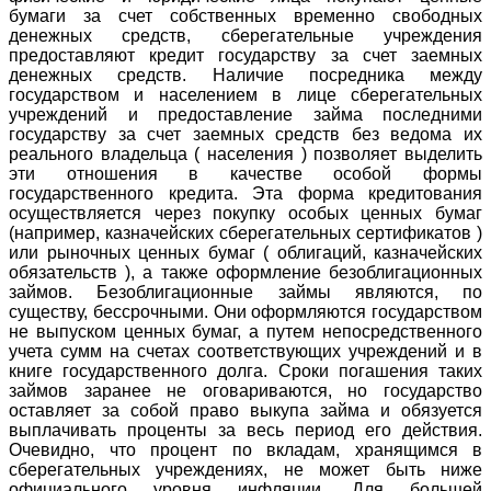
бумаги за счет собственных временно свободных
денежных средств, сберегательные учреждения
предоставляют кредит государству за счет заемных
денежных средств. Наличие посредника между
государством и населением в лице сберегательных
учреждений и предоставление займа последними
государству за счет заемных средств без ведома их
реального владельца ( населения ) позволяет выделить
эти отношения в качестве особой формы
государственного кредита. Эта форма кредитования
осуществляется через покупку особых ценных бумаг
(например, казначейских сберегательных сертификатов )
или рыночных ценных бумаг ( облигаций, казначейских
обязательств ), а также оформление безоблигационных
займов. Безоблигационные займы являются, по
существу, бессрочными. Они оформляются государством
не выпуском ценных бумаг, а путем непосредственного
учета сумм на счетах соответствующих учреждений и в
книге государственного долга. Сроки погашения таких
займов заранее не оговариваются, но государство
оставляет за собой право выкупа займа и обязуется
выплачивать проценты за весь период его действия.
Очевидно, что процент по вкладам, хранящимся в
сберегательных учреждениях, не может быть ниже
официального уровня инфляции. Для большей