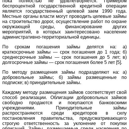
пока полностью не удовлетворяется. Примером
беспроцентной государственной кредитной операции
является государственный целевой заем 1990 года.
Местные органы власти могут проводить целевые займы
на строительство дорог, осуществление работ по охране
окружающей среды, финансирование других
мероприятий, в которых заинтересовано население
административно-территориальной единицы.
По срокам погашения займы делятся на: а)
краткосрочные займы — срок погашения до 1 года; б)
среднесрочные займы — срок погашения до 5 лет; в)
долгосрочные займы — срок погашения более 5 лет
[5].
По методу размещения займы подразделяют на: а)
добровольные займы; б) займы размещенные по
подписке; в) принудительные займы.
Каждому методу размещения займов соответствует свой
способ реализации. Облигации добровольных займов
свободно продаются и покупаются банковскими
учреждениями. Принудительные займы
распространяются среди кредиторов в силу
постановления правительства, предусматривающего
строгую ответственность за уклонение от покупки
облигаций. Займы, размещаемые среди населения по