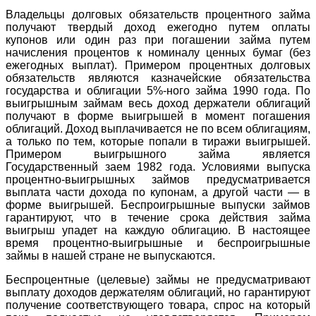
Владельцы долговых обязательств процентного займа
получают твердый доход ежегодно путем оплаты
купонов или один раз при погашении займа путем
начисления процентов к номиналу ценных бумаг (без
ежегодных выплат). Примером процентных долговых
обязательств являются казначейские обязательства
государства и облигации 5%-ного займа 1990 года. По
выигрышным займам весь доход держатели облигаций
получают в форме выигрышей в момент погашения
облигаций. Доход выплачивается не по всем облигациям,
а только по тем, которые попали в тиражи выигрышей.
Примером выигрышного займа является
Государственный заем 1982 года. Условиями выпуска
процентно-выигрышных займов предусматривается
выплата части дохода по купонам, а другой части — в
форме выигрышей. Беспроигрышные выпуски займов
гарантируют, что в течение срока действия займа
выигрыш упадет на каждую облигацию. В настоящее
время процентно-выигрышные и беспроигрышные
займы в нашей стране не выпускаются.
Беспроцентные (целевые) займы не предусматривают
выплату доходов держателям облигаций, но гарантируют
получение соответствующего товара, спрос на который