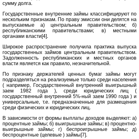
сумму долга.
Государственные внутренние займы классифицируют по
нескольким признакам. По праву эмиссии они делятся на
выпускаемые а) центральным правительством; б)
республиканскими правительствами; в) местными
органами власти
[4].
Широкое распространение получила практика выпуска
государственных займов центральным правительством.
Задолженность республиканских и местных органов
власти является как правило, незначительной.
По признаку держателей ценных бумаг займы могут
подразделяться на реализуемые только среди населения
( например, Государственный внутренний выигрышный
заем 1982 года ), среди юридических лиц (
государственный внутренний 5%-ный заем 1990 года ) и
универсальные, т.е. предназначенные для размещения
среди физических и юридических лиц.
В зависимости от формы выплаты доходов выделяют: а)
процентные займы; б) выигрышные займы; в) процентно-
выигрышные займы; г) беспроигрышные займы; д)
беспроцентные (целевые ) займы
[7].