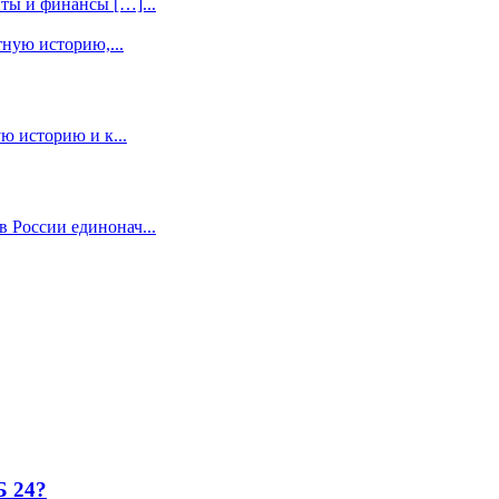
иты и финансы […]...
тную историю,...
ю историю и к...
в России единонач...
Б 24?