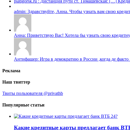
piatigorsk.ru : Дистанция пути ст. Тимашевская: […] Кред
admin: Здравствуйте, Анна. Чтобы узнать вам свою креди
Анна: Приветствую Вас! Хотела бы узнать свою кредитну
Антифашер: Игра в демократию в России ,когда де факто 
Реклама
Наш твиттер
Твиты пользователя @privathb
Популярные статьи
Какие кредитные карты предлагает банк ВТ