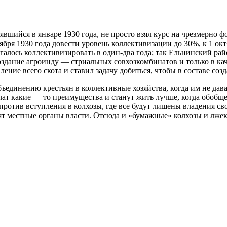
вшийся в январе 1930 года, не просто взял курс на чрезмерно
бря 1930 года довести уровень коллективизации до 30%, к 1 окт
галось коллективизировать в один-два года; так Ельнинский ра
оздание агроинду — стриальных совхозкомбинатов и только в ка
ление всего скота и ставил задачу добиться, чтобы в составе с
бъединению крестьян в коллективные хозяйства, когда им не дав
чат какие — то преимущества и станут жить лучше, когда обобще
ротив вступления в колхозы, где все будут лишены владения сво
т местные органы власти. Отсюда и «бумажные» колхозы и лжек