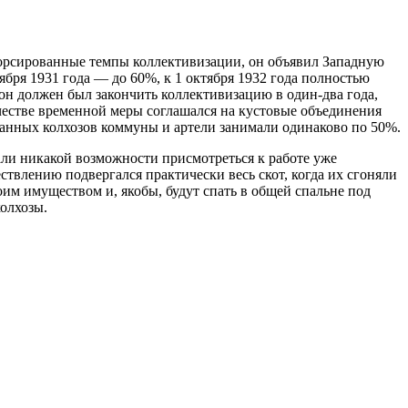
 форсированные темпы коллективизации, он объявил Западную
ября 1931 года — до 60%, к 1 октября
1932 года полностью
йон должен был закончить коллективизацию в один-два года,
честве временной меры соглашался на кустовые объединения
озданных колхозов коммуны и артели занимали одинаково по 50%.
али никакой возможности присмотреться к работе уже
ствлению подвергался практически весь скот, когда их сгоняли
им имуществом и, якобы, будут спать в общей спальне под
олхозы.