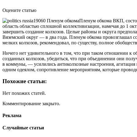
Оцените статью
Пленум обкома ВКП, состоя
область областью сплошной коллективизации, намечая до 1 октя
завершить создание колхозов. Целые районы и округа предпола
Вяземский округ — в два года. Пленум обкома провозглашал с
мелких колхозов, рекомендовал, по существу, полное обобществ
Ничего нет удивительного в том, что при таком отношении к о
созданных колхозов, убедиться, что при объединении они полу
в коммуны, — усилились антиколхозные настроения, агитация п
одним одеялом, сопротивление мероприятиям, которые проводя
Похожие статьи:
Нет похожих статей.
Комментирование закрыто.
Реклама
Случайные статьи